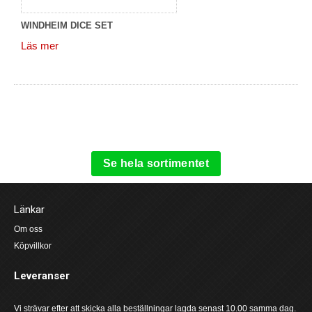
WINDHEIM DICE SET
Läs mer
Se hela sortimentet
Länkar
Om oss
Köpvillkor
Leveranser
Vi strävar efter att skicka alla beställningar lagda senast 10.00 samma dag.