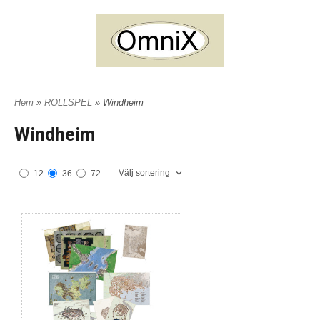
Hem
»
ROLLSPEL
» Windheim
Windheim
Välj sortering
12
36
72