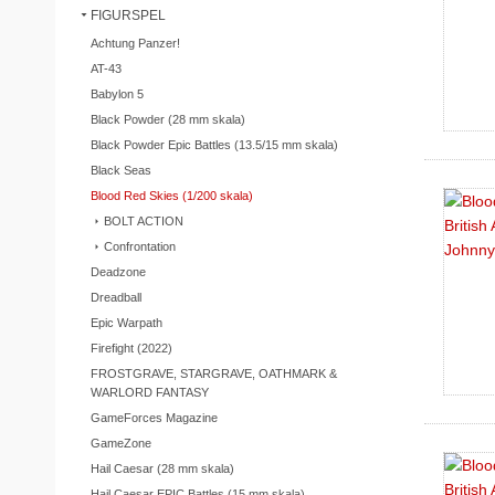
FIGURSPEL
Achtung Panzer!
AT-43
Babylon 5
Black Powder (28 mm skala)
Black Powder Epic Battles (13.5/15 mm skala)
Black Seas
Blood Red Skies (1/200 skala)
BOLT ACTION
Confrontation
Deadzone
Dreadball
Epic Warpath
Firefight (2022)
FROSTGRAVE, STARGRAVE, OATHMARK &
WARLORD FANTASY
GameForces Magazine
GameZone
Hail Caesar (28 mm skala)
Hail Caesar EPIC Battles (15 mm skala)