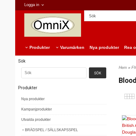
Logga in
Produkter
Varumärken
Nya produkter
Rea o
Sök
Hem
»
F
Blood
Produkter
Nya produkter
Kampanjprodukter
Utvalda produkter
BRÄDSPEL / SÄLLSKAPSSPEL