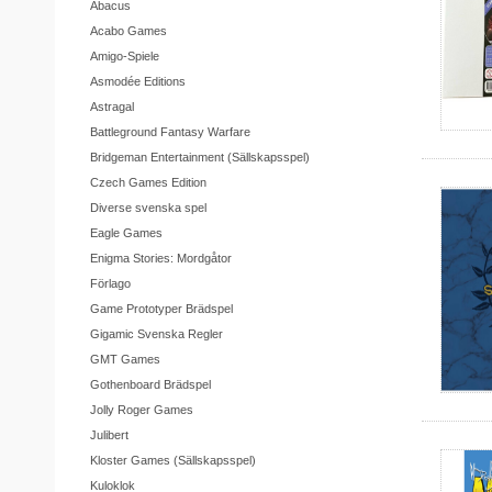
Abacus
Acabo Games
Amigo-Spiele
Asmodée Editions
Astragal
Battleground Fantasy Warfare
Bridgeman Entertainment (Sällskapsspel)
Czech Games Edition
Diverse svenska spel
Eagle Games
Enigma Stories: Mordgåtor
Förlago
Game Prototyper Brädspel
Gigamic Svenska Regler
GMT Games
Gothenboard Brädspel
Jolly Roger Games
Julibert
Kloster Games (Sällskapsspel)
Kuloklok