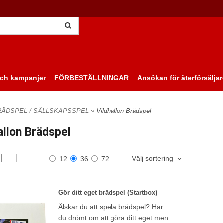
ch kampanjer
FÖRBESTÄLLNINGAR
Ansökan för återförsäljar
RÄDSPEL / SÄLLSKAPSSPEL
» Vildhallon Brädspel
allon Brädspel
Välj sortering
12
36
72
Gör ditt eget brädspel (Startbox)
Älskar du att spela brädspel? Har
du drömt om att göra ditt eget men