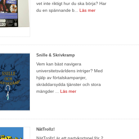
vet inte riktigt hur du ska börja? Har
du en spännande b...
Läs mer
Snille & Skrivkramp
Vem kan bäst navigera
universitetsvärldens intriger? Med
hjälp av förtalskampanjer,
skräddarsydda tjänster och stora
mängder ...
Läs mer
NätTrollz!
NätTrollz! är ett partykortspel för 2