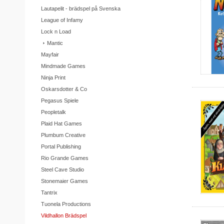
Lautapelit - brädspel på Svenska
League of Infamy
Lock n Load
Mantic
Mayfair
Mindmade Games
Ninja Print
Oskarsdotter & Co
Pegasus Spiele
Peopletalk
Plaid Hat Games
Plumbum Creative
Portal Publishing
Rio Grande Games
Steel Cave Studio
Stonemaier Games
Tantrix
Tuonela Productions
Vildhallon Brädspel