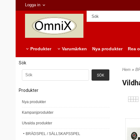
Logga in
Produkter
Varumärken
Nya produkter
Rea o
Sök
Hem
»
B
Vildh
Produkter
Nya produkter
Kampanjprodukter
Utvalda produkter
BRÄDSPEL / SÄLLSKAPSSPEL