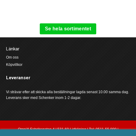
Se hela sortimentet
Länkar
Om oss
Köpvillkor
Leveranser
Vi strävar efter att skicka alla beställningar lagda senast 10.00 samma dag.
Leverans sker med Schenker inom 1-2 dagar.
OmniX Fabriksgatan 4 | 531 60 Lidköping | Tel: 0511-55 000 |
order@omnix.nu