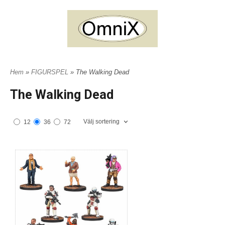
Hem
»
FIGURSPEL
» The Walking Dead
The Walking Dead
Välj sortering
12
36
72