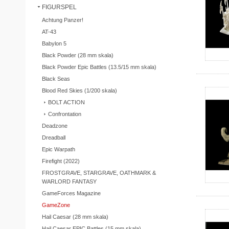
FIGURSPEL
Achtung Panzer!
AT-43
Babylon 5
Black Powder (28 mm skala)
Black Powder Epic Battles (13.5/15 mm skala)
Black Seas
Blood Red Skies (1/200 skala)
BOLT ACTION
Confrontation
Deadzone
Dreadball
Epic Warpath
Firefight (2022)
FROSTGRAVE, STARGRAVE, OATHMARK &
WARLORD FANTASY
GameForces Magazine
GameZone
Hail Caesar (28 mm skala)
Hail Caesar EPIC Battles (15 mm skala)