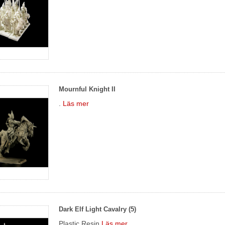
Mournful Knight II
.
Läs mer
Dark Elf Light Cavalry (5)
Plastic Resin
Läs mer