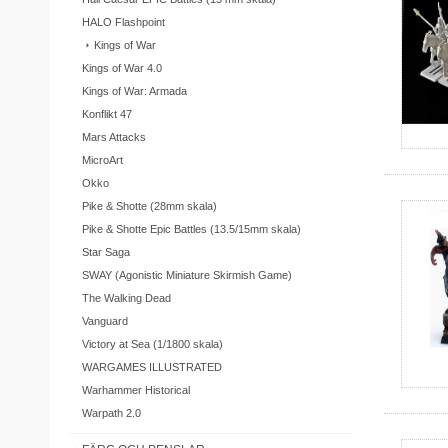
HALO Flashpoint
Kings of War
Kings of War 4.0
Kings of War: Armada
Konflikt 47
Mars Attacks
MicroArt
Okko
Pike & Shotte (28mm skala)
Pike & Shotte Epic Battles (13.5/15mm skala)
Star Saga
SWAY (Agonistic Miniature Skirmish Game)
The Walking Dead
Vanguard
Victory at Sea (1/1800 skala)
WARGAMES ILLUSTRATED
Warhammer Historical
Warpath 2.0