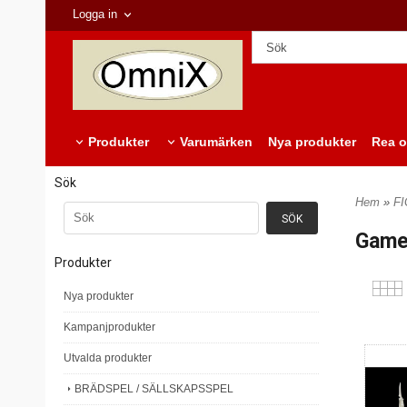
Logga in
Produkter
Varumärken
Nya produkter
Rea o
Sök
Hem
»
F
Game
Produkter
Nya produkter
Kampanjprodukter
Utvalda produkter
BRÄDSPEL / SÄLLSKAPSSPEL