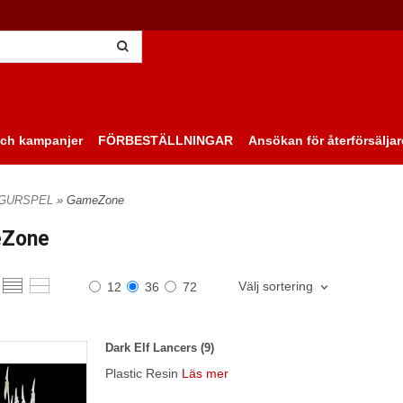
ch kampanjer
FÖRBESTÄLLNINGAR
Ansökan för återförsäljar
IGURSPEL
» GameZone
Zone
Välj sortering
12
36
72
Dark Elf Lancers (9)
Plastic Resin
Läs mer