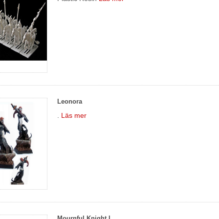
Leonora
.
Läs mer
Mournful Knight I