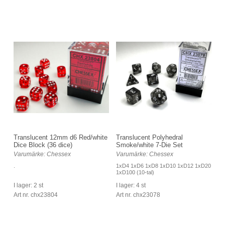
Translucent 12mm d6 Red/white
Translucent Polyhedral
Dice Block (36 dice)
Smoke/white 7-Die Set
Varumärke: Chessex
Varumärke: Chessex
.
1xD4 1xD6 1xD8 1xD10 1xD12 1xD20
1xD100 (10-tal)
I lager: 2 st
I lager: 4 st
Art nr. chx23804
Art nr. chx23078