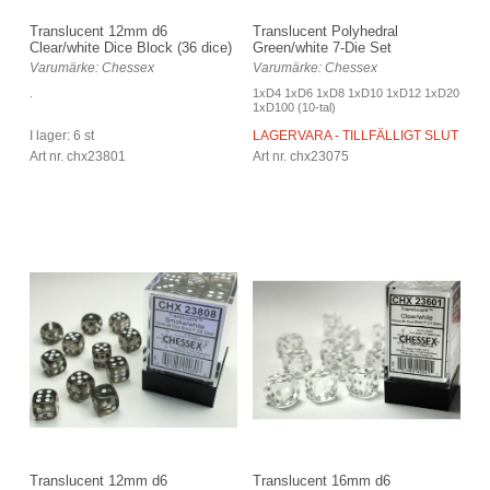
Translucent 12mm d6
Translucent Polyhedral
Clear/white Dice Block (36 dice)
Green/white 7-Die Set
Varumärke: Chessex
Varumärke: Chessex
.
1xD4 1xD6 1xD8 1xD10 1xD12 1xD20
1xD100 (10-tal)
I lager: 6 st
LAGERVARA - TILLFÄLLIGT SLUT
Art nr. chx23801
Art nr. chx23075
Translucent 12mm d6
Translucent 16mm d6