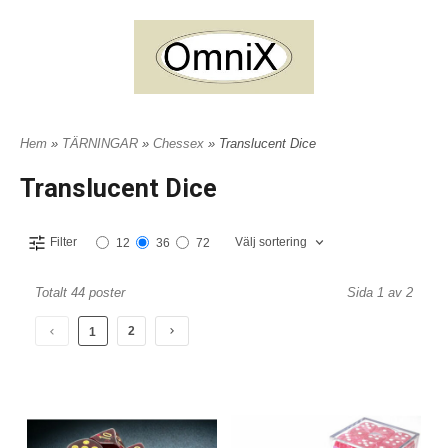
Hem
»
TÄRNINGAR
»
Chessex
» Translucent Dice
Translucent Dice
Välj sortering
Filter
12
36
72
Totalt 44 poster
Sida 1 av 2
2
1