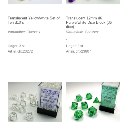
Translucent Yellow/white Set of
Translucent 12mm d6
Ten d10´s
Purple/white Dice Block (36
dice)
Varumärke: Chessex
Varumärke: Chessex
.
I lager: 3 st
I lager: 2 st
Art nr. chx23272
Art nr. chx23807