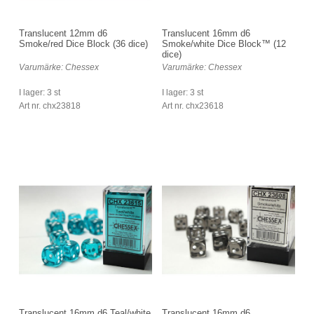
Translucent 12mm d6
Translucent 16mm d6
Smoke/red Dice Block (36 dice)
Smoke/white Dice Block™ (12
dice)
Varumärke: Chessex
Varumärke: Chessex
I lager: 3 st
I lager: 3 st
Art nr. chx23818
Art nr. chx23618
Translucent 16mm d6 Teal/white
Translucent 16mm d6