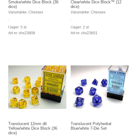
Smoke/white Dice Block (36
Clear/white Dice Block™ (12
dice)
dice)
Varumärke: Chessex
Varumärke: Chessex
.
.
I lager: 5 st
I lager: 2 st
Art nr. chx23808
Art nr. chx23601
Translucent 12mm d6
Translucent Polyhedral
Yellow/white Dice Block (36
Blue/white 7-Die Set
dice)