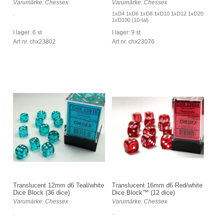
Varumärke: Chessex
Varumärke: Chessex
.
1xD4 1xD6 1xD8 1xD10 1xD12 1xD20
1xD100 (10-tal)
I lager: 6 st
I lager: 9 st
Art nr. chx23802
Art nr. chx23076
Translucent 12mm d6 Teal/white
Translucent 16mm d6 Red/white
Dice Block (36 dice)
Dice Block™ (12 dice)
Varumärke: Chessex
Varumärke: Chessex
.
.