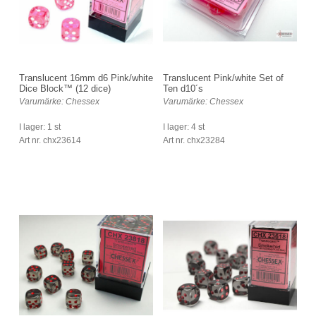
Translucent 16mm d6 Pink/white
Translucent Pink/white Set of
Dice Block™ (12 dice)
Ten d10´s
Varumärke: Chessex
Varumärke: Chessex
I lager: 1 st
I lager: 4 st
Art nr. chx23614
Art nr. chx23284