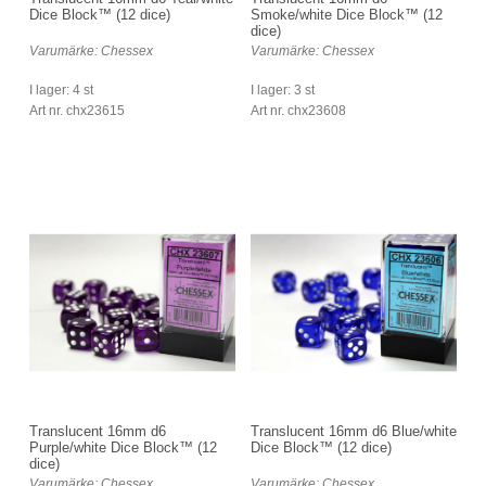
Dice Block™ (12 dice)
Smoke/white Dice Block™ (12
dice)
Varumärke: Chessex
Varumärke: Chessex
I lager: 4 st
I lager: 3 st
Art nr. chx23615
Art nr. chx23608
Translucent 16mm d6
Translucent 16mm d6 Blue/white
Purple/white Dice Block™ (12
Dice Block™ (12 dice)
dice)
Varumärke: Chessex
Varumärke: Chessex