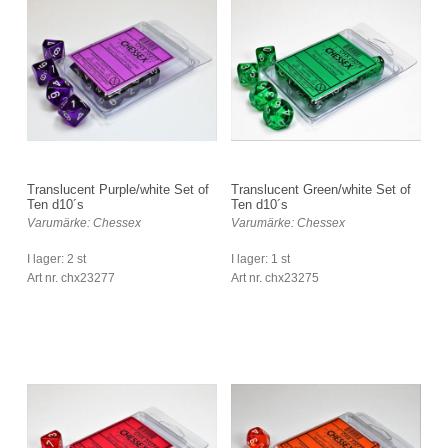
Translucent Purple/white Set of
Translucent Green/white Set of
Ten d10´s
Ten d10´s
Varumärke: Chessex
Varumärke: Chessex
I lager: 2 st
I lager: 1 st
Art nr. chx23277
Art nr. chx23275