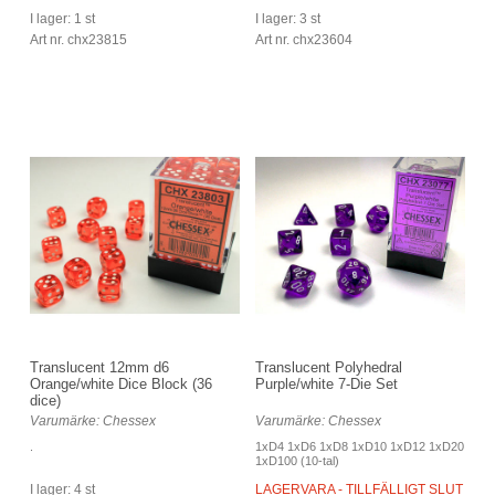
I lager: 1 st
I lager: 3 st
Art nr. chx23815
Art nr. chx23604
Translucent 12mm d6
Translucent Polyhedral
Orange/white Dice Block (36
Purple/white 7-Die Set
dice)
Varumärke: Chessex
Varumärke: Chessex
.
1xD4 1xD6 1xD8 1xD10 1xD12 1xD20
1xD100 (10-tal)
I lager: 4 st
LAGERVARA - TILLFÄLLIGT SLUT