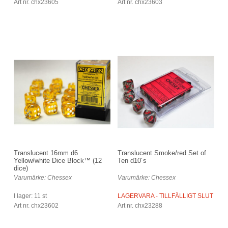
Art nr. chx23605
Art nr. chx23603
Translucent 16mm d6
Translucent Smoke/red Set of
Yellow/white Dice Block™ (12
Ten d10´s
dice)
Varumärke: Chessex
Varumärke: Chessex
I lager: 11 st
LAGERVARA - TILLFÄLLIGT SLUT
Art nr. chx23602
Art nr. chx23288