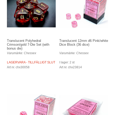
Translucent Polyhedral
Translucent 12mm d6 Pink/white
Crimson/gold 7-Die Set (with
Dice Block (36 dice)
bonus die)
Varumärke: Chessex
Varumärke: Chessex
LAGERVARA - TILLFÄLLIGT SLUT
I lager: 2 st
Art nr. chx30058
Art nr. chx23814