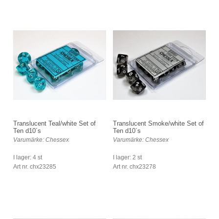
Translucent Teal/white Set of
Translucent Smoke/white Set of
Ten d10´s
Ten d10´s
Varumärke: Chessex
Varumärke: Chessex
I lager: 4 st
I lager: 2 st
Art nr. chx23285
Art nr. chx23278