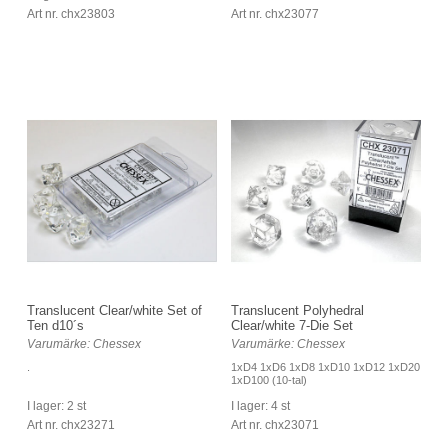
Art nr. chx23803
Art nr. chx23077
Translucent Clear/white Set of
Translucent Polyhedral
Ten d10´s
Clear/white 7-Die Set
Varumärke: Chessex
Varumärke: Chessex
.
1xD4 1xD6 1xD8 1xD10 1xD12 1xD20
1xD100 (10-tal)
I lager: 2 st
I lager: 4 st
Art nr. chx23271
Art nr. chx23071