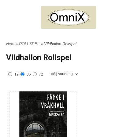
Hem
»
ROLLSPEL
» Vildhallon Rollspel
Vildhallon Rollspel
Välj sortering
12
36
72