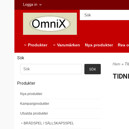
Logga in
Produkter
Varumärken
Nya produkter
Rea o
Sök
Hem
» T
TIDN
Produkter
Nya produkter
Kampanjprodukter
Utvalda produkter
BRÄDSPEL / SÄLLSKAPSSPEL