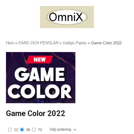
Hem
»
FÄRG OCH PENSLAR
»
Vallejo Paints
» Game Color 2022
Game Color 2022
Välj sortering
12
36
72