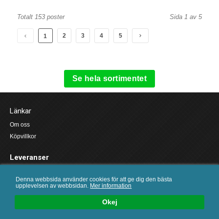
Totalt 153 poster
Sida 1 av 5
2
3
4
5
1
Se hela sortimentet
Länkar
Om oss
Köpvillkor
Leveranser
Denna webbsida använder cookies för att ge dig den bästa
Vi strävar efter att skicka alla beställningar lagda senast 10.00 samma dag.
upplevelsen av webbsidan.
Mer information
Leverans sker med Schenker inom 1-2 dagar.
0
Okej
SÖK
LOGGA IN
KUNDVAGN
MENY